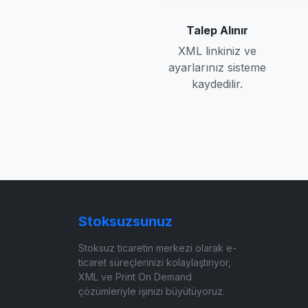
Talep Alınır
XML linkiniz ve
ayarlarınız sisteme
kaydedilir.
Stoksuzsunuz
Stoksuz ticaretin merkezi olarak e-
ticaret süreçlerinizi kolaylaştırıyor,
XML ve Print On Demand
çözümleriyle işinizi büyütüyoruz.