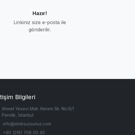
Hazır!
Linkiniz size e-posta ile
gönderilir.
etişim Bilgileri
Ahmet Yesevi Mah. Kerem Sk. No:9/1
Pendik, İstanbul
info@stoksuzsunuz.com
+90 (216) 706 00 40