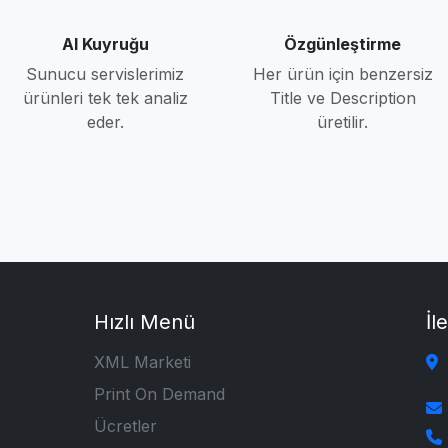
AI Kuyruğu
Özgünleştirme
Sunucu servislerimiz
Her ürün için benzersiz
ürünleri tek tek analiz
Title ve Description
eder.
üretilir.
Hızlı Menü
İl
XML Marketi
Print On Demand
Ücretler