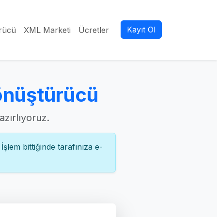
Kayıt Ol
rücü
XML Marketi
Ücretler
önüştürücü
azırlıyoruz.
şlem bittiğinde tarafınıza e-