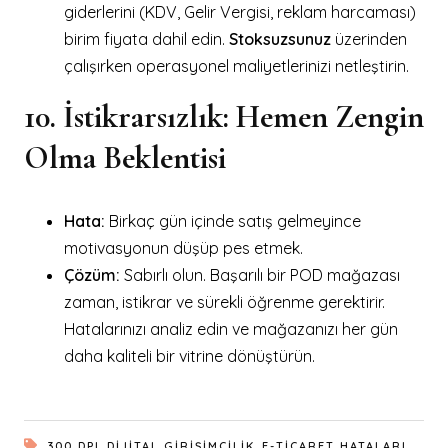
giderlerini (KDV, Gelir Vergisi, reklam harcaması)
birim fiyata dahil edin.
Stoksuzsunuz
üzerinden
çalışırken operasyonel maliyetlerinizi netleştirin.
10. İstikrarsızlık: Hemen Zengin
Olma Beklentisi
Hata:
Birkaç gün içinde satış gelmeyince
motivasyonun düşüp pes etmek.
Çözüm:
Sabırlı olun. Başarılı bir POD mağazası
zaman, istikrar ve sürekli öğrenme gerektirir.
Hatalarınızı analiz edin ve mağazanızı her gün
daha kaliteli bir vitrine dönüştürün.
,
,
,
300 DPI
DIJITAL GIRIŞIMCILIK
E-TICARET HATALARI