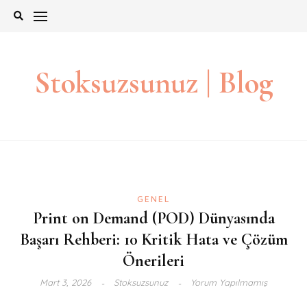
İçeriğe
git
Stoksuzsunuz | Blog
GENEL
Print on Demand (POD) Dünyasında
Başarı Rehberi: 10 Kritik Hata ve Çözüm
Önerileri
Mart 3, 2026
Stoksuzsunuz
Yorum Yapılmamış