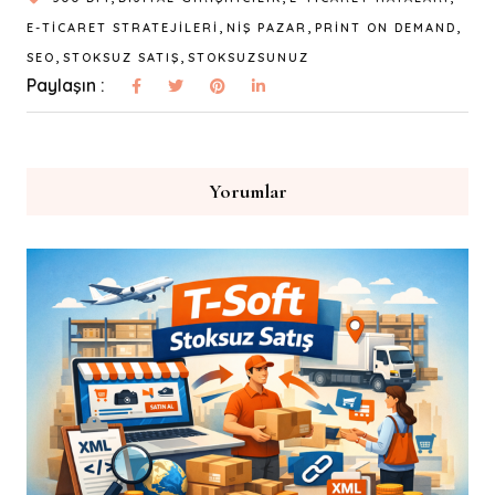
,
,
,
E-TICARET STRATEJILERI
NIŞ PAZAR
PRINT ON DEMAND
,
,
SEO
STOKSUZ SATIŞ
STOKSUZSUNUZ
Paylaşın :
Yorumlar